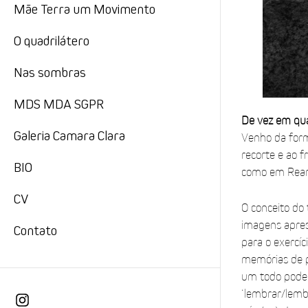
Mãe Terra um Movimento
O quadrilátero
Nas sombras
MDS MDA SGPR
De vez em qu
Galeria Camara Clara
Venho da form
recorte e ao 
BIO
como em Rear 
CV
O conceito do
imagens apres
Contato
para o exercí
memórias de p
um todo poder
‘lembrar/lemb