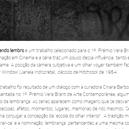
ando lembro
é um trabalho selecionado para o 1º. Prêmio Vera Br
ação em Cinema e a série traz um pouco dessa influência, tanto 
frame. A posição da câmera subjetiva e um olhar voyer também f
Window (Janela Indiscreta), clássico de Hitchcock de 1954.
 trabalho foi resultado de um diálogo com a curadora Cinara Barbo
entada no 1º. Prêmio Vera Brant de Arte Contemporânea, alguma
cio da lembrança. As cenas aparecem como imagens que se desv
essoas, afetos, momentos, lugares, memórias de nós mesmos. Se
ia conjugar a concepção da ‘escola do olhar interior’. A tradição
rar-se’ e a nominação ‘lembrança’ pertencentes a uma mesma co